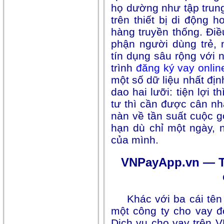
họ dường như tập trun
trên thiết bị di động 
hàng truyền thống. Đi
phận người dùng trẻ,
tín dụng sâu rộng với 
trình
đăng ký vay onlin
một số dữ liệu nhất địn
dao hai lưỡi: tiện lợi t
tư thì cần được cân n
nàn về tần suất cuộc g
hạn dù chỉ một ngày, 
của mình.
VNPayApp.vn — Ti
Khác với ba cái tên
một công ty cho vay độ
Dịch vụ cho vay trên 