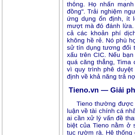
thông. Họ nhấn mạnh 
đồng". Trải nghiệm ngư
ứng dụng ổn định, ít 
mượt mà đó đánh lừa. L
cả các khoản phí dịc
không hề rẻ. Nó phù h
sử tín dụng tương đối t
xấu trên CIC. Nếu bạn 
quá căng thẳng, Tima 
vì quy trình phê duyệ
định về khả năng trả nợ
Tieno.vn — Giải p
Tieno thường được
luận về tài chính cá n
ai cần xử lý vấn đề t
biệt của Tieno nằm ở 
tục rườm rà. Hệ thống