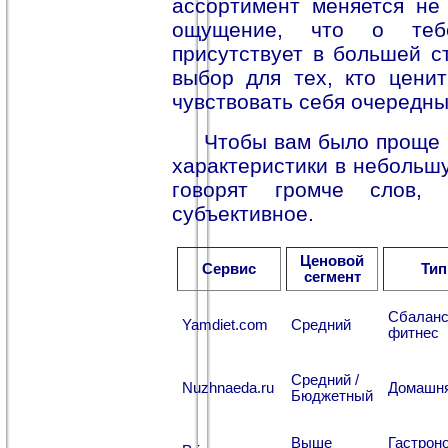
ассортимент меняется не 
ощущение, что о тебе
присутствует в большей ст
выбор для тех, кто цени
чувствовать себя очередны
Чтобы вам было проще 
характеристики в небольш
говорят громче слов,
субъективное.
Ценовой
Сервис
Тип
сегмент
Сбаланс
Yamdiet.com
Средний
фитнес
Средний /
Nuzhnaeda.ru
Домашня
Бюджетный
Выше
Гастрон