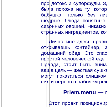
про детокс и суперфуды. З
была похожа на ту, кото
бабушка, только без л
щедрые, блюда понятные: 
сезонных овощей. Никаких
странных ингредиентов, ко
Лично мне здесь нрави
открываешь контейнер, 
домашний обед. Это спас
простой человеческой еде 
Правда, стоит быть вним
ваша цель — жесткая сушка
могут показаться слишко
сил и нервов в рабочем ре
Priem.menu — 
Этот проект позициони