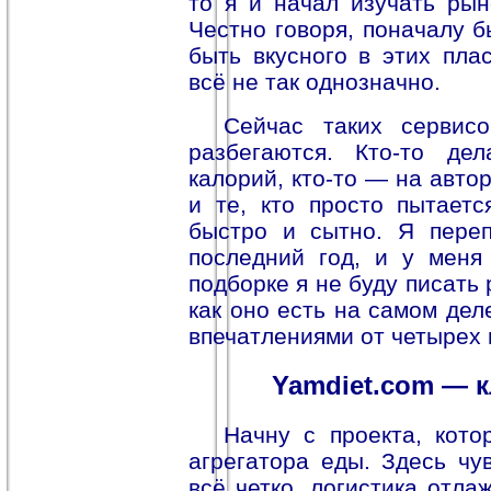
то я и начал изучать ры
Честно говоря, поначалу б
быть вкусного в этих пла
всё не так однозначно.
Сейчас таких сервисо
разбегаются. Кто-то де
калорий, кто-то — на авто
и те, кто просто пытает
быстро и сытно. Я переп
последний год, и у меня
подборке я не буду писать
как оно есть на самом дел
впечатлениями от четырех 
Yamdiet.com — к
Начну с проекта, кото
агрегатора еды. Здесь чу
всё четко, логистика отла