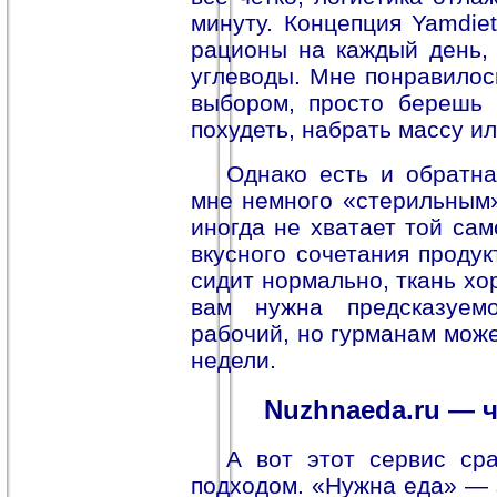
минуту. Концепция Yamdie
рационы на каждый день, 
углеводы. Мне понравилось
выбором, просто берешь 
похудеть, набрать массу и
Однако есть и обратн
мне немного «стерильным».
иногда не хватает той сам
вкусного сочетания продук
сидит нормально, ткань хо
вам нужна предсказуем
рабочий, но гурманам може
недели.
Nuzhnaeda.ru — 
А вот этот сервис ср
подходом. «Нужна еда» — 