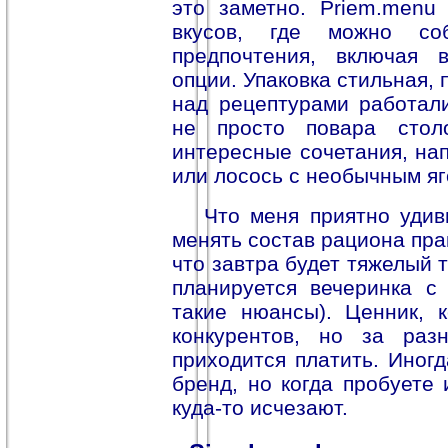
это заметно. Priem.menu 
вкусов, где можно со
предпочтения, включая 
опции. Упаковка стильная, 
над рецептурами работал
не просто повара стол
интересные сочетания, нап
или лосось с необычным я
Что меня приятно удив
менять состав рациона прак
что завтра будет тяжелый 
планируется вечеринка с
такие нюансы). Ценник, к
конкурентов, но за раз
приходится платить. Иногд
бренд, но когда пробуете 
куда-то исчезают.