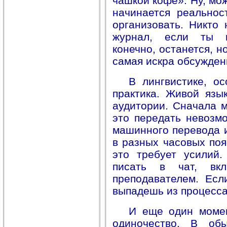
чашкой кофе». Ну, мо
начинается реальнос
организовать. Никто
журнал, если ты п
конечно, останется, н
самая искра обсужден
В лингвистике, о
практика. Живой язы
аудитории. Сначала м
это передать невозмо
машинного перевода и
в разных часовых поя
это требует усилий
писать в чат, вкл
преподавателем. Ес
выпадешь из процесса
И еще один момен
одиночество. В об