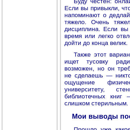
Буду честен: онла
Если вы привыкли, чт
напоминают о дедлай
тяжело. Очень тяже
дисциплина. Если вы
время или легко отвл
дойти до конца велик.
Также этот вариан
ищет тусовку ради
возможен, но он тре
не сделаешь — никто
ощущение физиче
университету, с
библиотечных книг 
слишком стерильным.
Мои выводы пос
Прошло уже какое