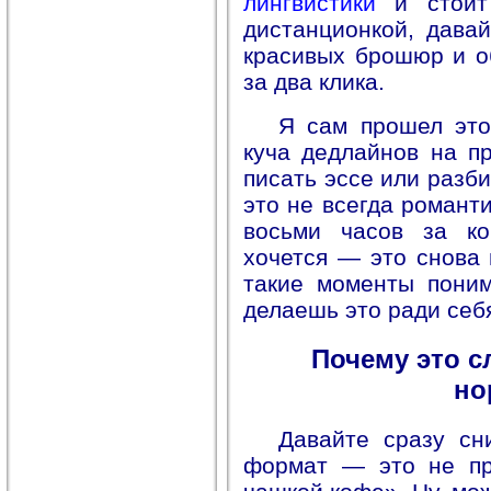
лингвистики
и стоит
дистанционкой, давай
красивых брошюр и о
за два клика.
Я сам прошел это
куча дедлайнов на п
писать эссе или разб
это не всегда романт
восьми часов за ко
хочется — это снова 
такие моменты поним
делаешь это ради себя
Почему это с
но
Давайте сразу сн
формат — это не пр